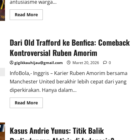
antusiasme warga...
Read
Read More
more
about
Momen
Lebaran
di
Dari Old Trafford ke Benfica: Comeback
Istana:
Ribuan
Warga
Kontroversial Ruben Amorim
Serbu
Open
House
gigikkauhijau@gmail.com
Maret 20, 2026
0
Presiden
Prabowo
InfoBola,- Inggris – Karier Ruben Amorim bersama
Manchester United berakhir lebih cepat dari yang
diperkirakan. Hanya dalam...
Read
Read More
more
about
Dari
Old
Trafford
Kasus Andrie Yunus: Titik Balik
ke
Benfica:
Comeback