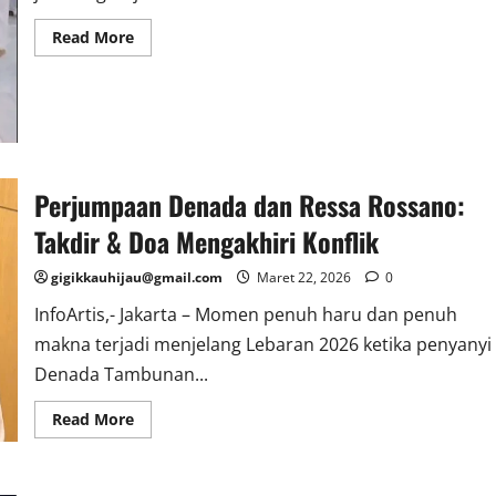
Read
Read More
more
about
Jemaat
Mengamuk
di
Depan
Bank:
Skandal
Deposito
Rp38
Perjumpaan Denada dan Ressa Rossano:
Miliar
Takdir & Doa Mengakhiri Konflik
gigikkauhijau@gmail.com
Maret 22, 2026
0
InfoArtis,- Jakarta – Momen penuh haru dan penuh
makna terjadi menjelang Lebaran 2026 ketika penyanyi
Denada Tambunan...
Read
Read More
more
about
Perjumpaan
Denada
dan