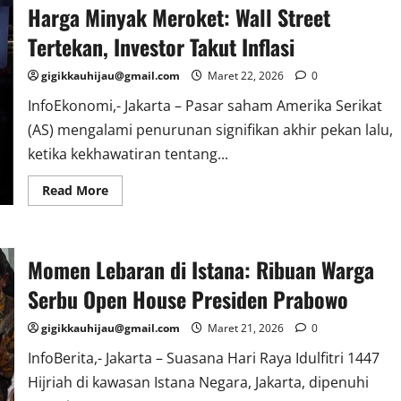
Harga Minyak Meroket: Wall Street
Ressa
Rossano:
Takdir
Tertekan, Investor Takut Inflasi
&
Doa
Mengakhiri
gigikkauhijau@gmail.com
Maret 22, 2026
0
Konflik
InfoEkonomi,- Jakarta – Pasar saham Amerika Serikat
(AS) mengalami penurunan signifikan akhir pekan lalu,
ketika kekhawatiran tentang...
Read
Read More
more
about
Harga
Minyak
Meroket:
Momen Lebaran di Istana: Ribuan Warga
Wall
Street
Tertekan,
Serbu Open House Presiden Prabowo
Investor
Takut
Inflasi
gigikkauhijau@gmail.com
Maret 21, 2026
0
InfoBerita,- Jakarta – Suasana Hari Raya Idulfitri 1447
Hijriah di kawasan Istana Negara, Jakarta, dipenuhi