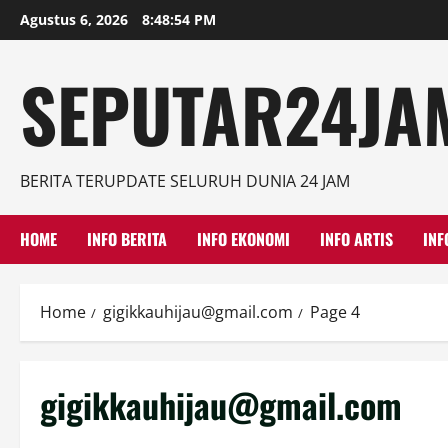
Skip
Agustus 6, 2026
8:48:55 PM
to
content
SEPUTAR24JAM
BERITA TERUPDATE SELURUH DUNIA 24 JAM
HOME
INFO BERITA
INFO EKONOMI
INFO ARTIS
INF
Home
gigikkauhijau@gmail.com
Page 4
gigikkauhijau@gmail.com