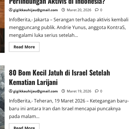
Perlindungan Aktivis di Indonesia?
Kontroversial
Ruben
Amorim
gigikkauhijau@gmail.com
Maret 20, 2026
0
InfoBerita,- Jakarta – Serangan terhadap aktivis kembali
mengguncang publik. Andrie Yunus, anggota KontraS,
mengalami luka serius setelah...
Read
Read More
more
about
Kasus
Andrie
Yunus:
80 Bom Kecil Jatuh di Israel Setelah
Titik
Balik
Perlindungan
Kematian Larijani
Aktivis
di
Indonesia?
gigikkauhijau@gmail.com
Maret 19, 2026
0
InfoBerita,- Teheran, 19 Maret 2026 – Ketegangan baru-
baru ini antara Iran dan Israel mencapai puncaknya
pada malam...
Read
Read More