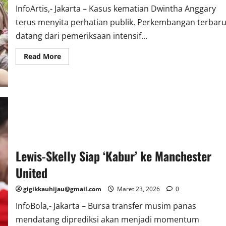
InfoArtis,- Jakarta – Kasus kematian Dwintha Anggary
terus menyita perhatian publik. Perkembangan terbar
datang dari pemeriksaan intensif...
Read
Read More
more
about
12
Jam
Diperiksa
Polisi,
Keluarga
Cucu
Mpok
Nori
Bongkar
Fakta
Mengejutkan
Lewis-Skelly Siap ‘Kabur’ ke Manchester
United
gigikkauhijau@gmail.com
Maret 23, 2026
0
InfoBola,- Jakarta – Bursa transfer musim panas
mendatang diprediksi akan menjadi momentum