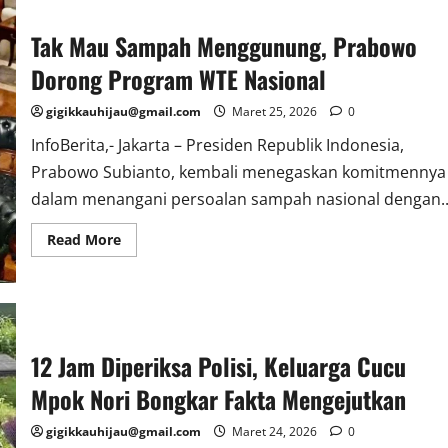
Tak Mau Sampah Menggunung, Prabowo
Dorong Program WTE Nasional
gigikkauhijau@gmail.com
Maret 25, 2026
0
InfoBerita,- Jakarta – Presiden Republik Indonesia,
Prabowo Subianto, kembali menegaskan komitmennya
dalam menangani persoalan sampah nasional dengan..
Read
Read More
more
about
Tak
Mau
Sampah
Menggunung,
Prabowo
Dorong
12 Jam Diperiksa Polisi, Keluarga Cucu
Program
WTE
Mpok Nori Bongkar Fakta Mengejutkan
Nasional
gigikkauhijau@gmail.com
Maret 24, 2026
0