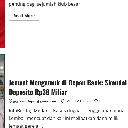
penting bagi sejumlah klub besar...
Read
Read More
more
about
Lewis-
Skelly
Siap
‘Kabur’
ke
Manchester
United
Jemaat Mengamuk di Depan Bank: Skandal
Deposito Rp38 Miliar
gigikkauhijau@gmail.com
Maret 23, 2026
0
InfoBerita,- Medan – Kasus dugaan penggelapan dana
kembali mencuat dan kali ini melibatkan dana milik
jemaat gereja....