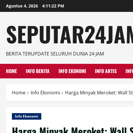
Skip
Agustus 4, 2026
4:11:22 PM
to
content
SEPUTAR24JAM
BERITA TERUPDATE SELURUH DUNIA 24 JAM
HOME
INFO BERITA
INFO EKONOMI
INFO ARTIS
INF
Home
Info Ekonomi
Harga Minyak Meroket: Wall Str
Info Ekonomi
Harga Minyak Meroket: Wall S