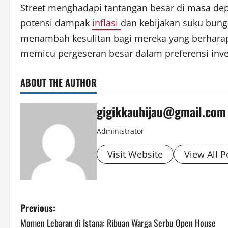
Street menghadapi tantangan besar di masa depa
potensi dampak
inflasi
dan kebijakan suku bunga
menambah kesulitan bagi mereka yang berharap
memicu pergeseran besar dalam preferensi inves
ABOUT THE AUTHOR
gigikkauhijau@gmail.com
Administrator
Visit Website
View All P
P
Previous:
Momen Lebaran di Istana: Ribuan Warga Serbu Open House