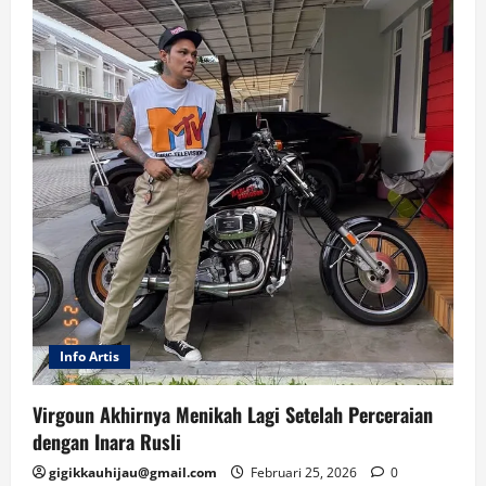
Inggris
Anjlok
19%,
Generasi
Muda
Terdampak
Info Artis
Virgoun Akhirnya Menikah Lagi Setelah Perceraian
dengan Inara Rusli
gigikkauhijau@gmail.com
Februari 25, 2026
0