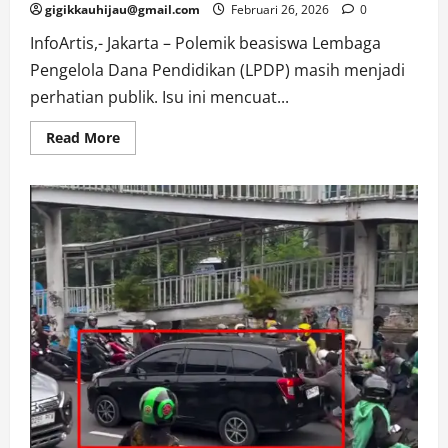
gigikkauhijau@gmail.com
Februari 26, 2026
0
InfoArtis,- Jakarta – Polemik beasiswa Lembaga
Pengelola Dana Pendidikan (LPDP) masih menjadi
perhatian publik. Isu ini mencuat...
Read
Read More
more
about
Beasiswa
Negara
Jadi
Sorotan,
Tasya
Kamila
Bicara
Tanggung
Jawab