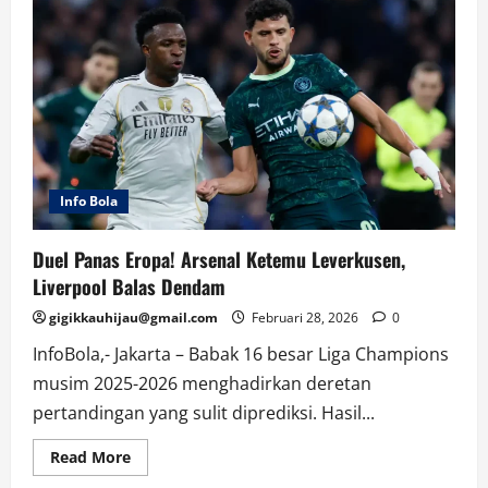
Mencekam
di
Torkham:
Dentuman
Bom
Guncang
Afganistan
Info Bola
Duel Panas Eropa! Arsenal Ketemu Leverkusen,
Liverpool Balas Dendam
gigikkauhijau@gmail.com
Februari 28, 2026
0
InfoBola,- Jakarta – Babak 16 besar Liga Champions
musim 2025-2026 menghadirkan deretan
pertandingan yang sulit diprediksi. Hasil...
Read
Read More
more
about