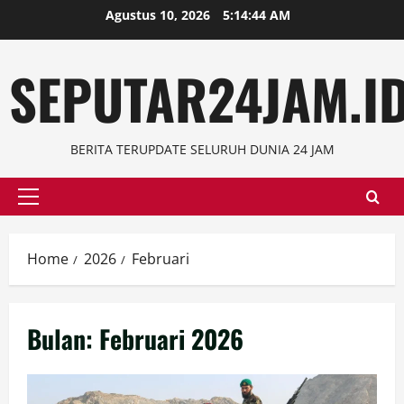
Skip
Agustus 10, 2026
5:14:45 AM
to
content
SEPUTAR24JAM.I
BERITA TERUPDATE SELURUH DUNIA 24 JAM
Primary
Menu
Home
2026
Februari
Bulan:
Februari 2026