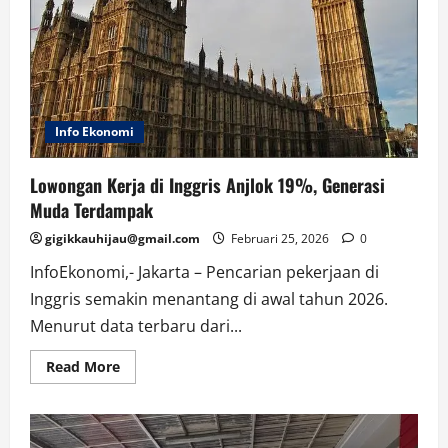
Tabrak
Info Ekonomi
Lowongan Kerja di Inggris Anjlok 19%, Generasi
Muda Terdampak
gigikkauhijau@gmail.com
Februari 25, 2026
0
InfoEkonomi,- Jakarta – Pencarian pekerjaan di
Inggris semakin menantang di awal tahun 2026.
Menurut data terbaru dari...
Read
Read More
more
about
Lowongan
Kerja
di