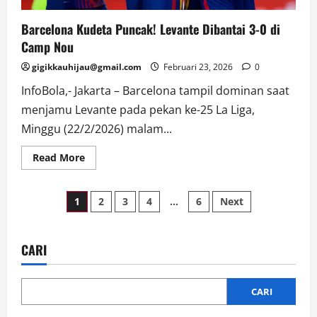
Barcelona Kudeta Puncak! Levante Dibantai 3-0 di
Camp Nou
gigikkauhijau@gmail.com
Februari 23, 2026
0
InfoBola,- Jakarta – Barcelona tampil dominan saat
menjamu Levante pada pekan ke-25 La Liga,
Minggu (22/2/2026) malam...
Read
Read More
more
about
Barcelona
Paginasi
Kudeta
1
2
3
4
…
6
Next
Puncak!
Levante
pos
Dibantai
3-
0
CARI
di
Camp
Nou
CARI