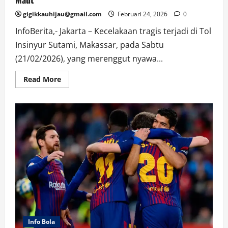
gigikkauhijau@gmail.com
Februari 24, 2026
0
InfoBerita,- Jakarta – Kecelakaan tragis terjadi di Tol
Insinyur Sutami, Makassar, pada Sabtu
(21/02/2026), yang merenggut nyawa...
Read
Read More
more
about
Istri
Anggota
DPRD
Sulsel
Tewas
Akibat
Kecelakaan
Maut
Info Bola