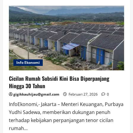
Duel
Panas
Eropa!
Arsenal
Ketemu
Leverkusen,
Liverpool
Balas
Dendam
Info Ekonomi
Cicilan Rumah Subsidi Kini Bisa Diperpanjang
Hingga 30 Tahun
gigikkauhijau@gmail.com
Februari 27, 2026
0
InfoEkonomi,- Jakarta – Menteri Keuangan, Purbaya
Yudhi Sadewa, memberikan dukungan penuh
terhadap kebijakan perpanjangan tenor cicilan
rumah...