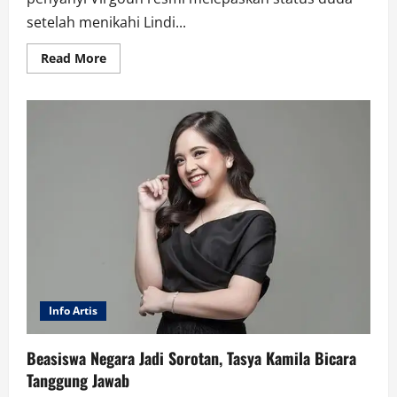
setelah menikahi Lindi...
Read
Read More
more
about
Kehidupan
Baru
Virgoun:
Menikahi
Lindi
Fitriyana
Info Artis
Beasiswa Negara Jadi Sorotan, Tasya Kamila Bicara
Tanggung Jawab