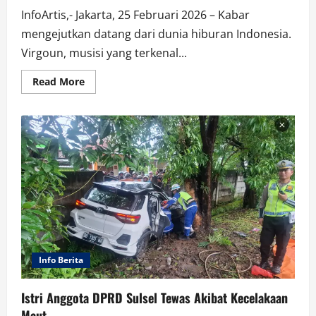
InfoArtis,- Jakarta, 25 Februari 2026 – Kabar
mengejutkan datang dari dunia hiburan Indonesia.
Virgoun, musisi yang terkenal...
Read
Read More
more
about
Virgoun
Akhirnya
Menikah
Lagi
Setelah
Perceraian
dengan
Inara
Rusli
Info Berita
Istri Anggota DPRD Sulsel Tewas Akibat Kecelakaan
Maut