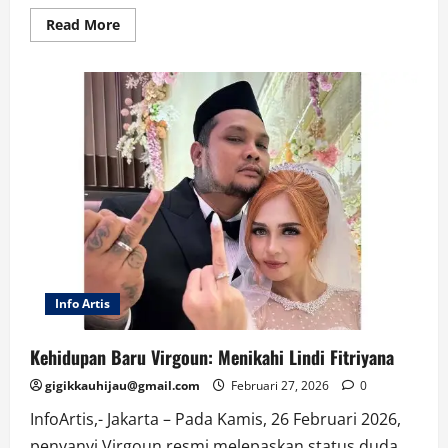
Read
Read More
more
about
Cicilan
Rumah
Subsidi
Kini
Bisa
Diperpanjang
Hingga
30
Tahun
Info Artis
Kehidupan Baru Virgoun: Menikahi Lindi Fitriyana
gigikkauhijau@gmail.com
Februari 27, 2026
0
InfoArtis,- Jakarta – Pada Kamis, 26 Februari 2026,
penyanyi Virgoun resmi melepaskan status duda