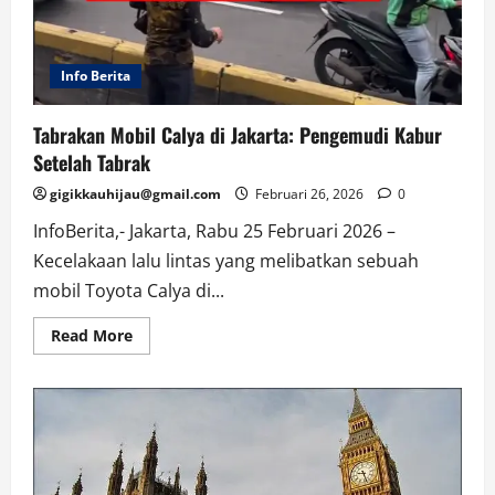
Info Berita
Tabrakan Mobil Calya di Jakarta: Pengemudi Kabur
Setelah Tabrak
gigikkauhijau@gmail.com
Februari 26, 2026
0
InfoBerita,- Jakarta, Rabu 25 Februari 2026 –
Kecelakaan lalu lintas yang melibatkan sebuah
mobil Toyota Calya di...
Read
Read More
more
about
Tabrakan
Mobil
Calya
di
Jakarta:
Pengemudi
Kabur
Setelah