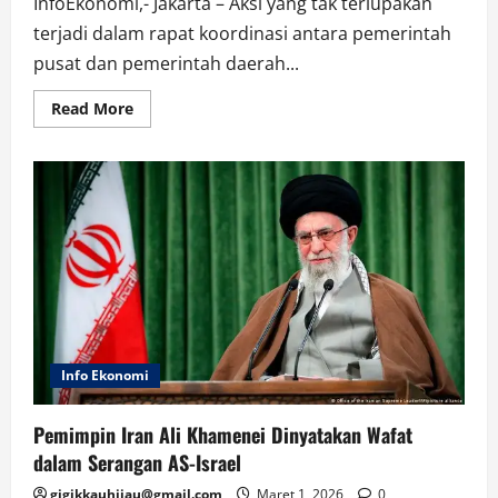
InfoEkonomi,- Jakarta – Aksi yang tak terlupakan
terjadi dalam rapat koordinasi antara pemerintah
pusat dan pemerintah daerah...
Read
Read More
more
about
Bupati
Nias
Utara
Sujud
di
Depan
Menteri:
Tuntutan
Keadilan!
Info Ekonomi
Pemimpin Iran Ali Khamenei Dinyatakan Wafat
dalam Serangan AS-Israel
gigikkauhijau@gmail.com
Maret 1, 2026
0