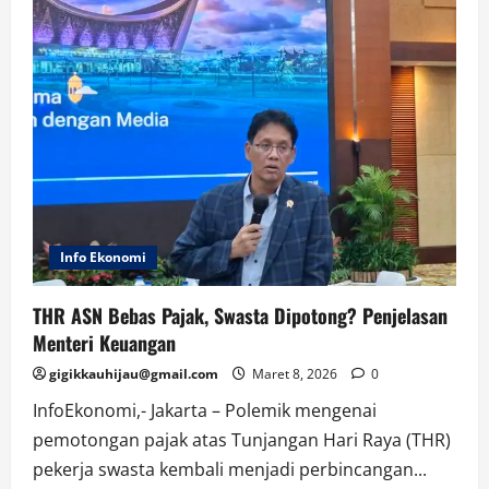
Danantara
Dihadiri
Presiden
Prabowo
dan
Sejumlah
Menteri
Info Ekonomi
THR ASN Bebas Pajak, Swasta Dipotong? Penjelasan
Menteri Keuangan
gigikkauhijau@gmail.com
Maret 8, 2026
0
InfoEkonomi,- Jakarta – Polemik mengenai
pemotongan pajak atas Tunjangan Hari Raya (THR)
pekerja swasta kembali menjadi perbincangan...