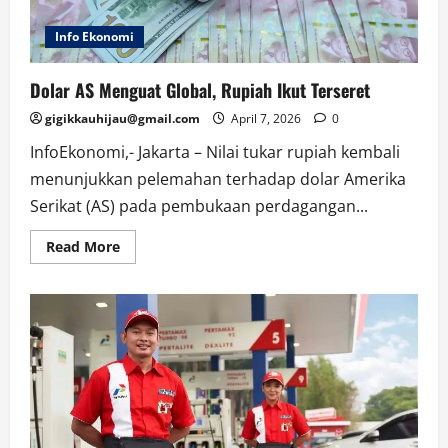
Info Ekonomi
Dolar AS Menguat Global, Rupiah Ikut Terseret
gigikkauhijau@gmail.com
April 7, 2026
0
InfoEkonomi,- Jakarta – Nilai tukar rupiah kembali
menunjukkan pelemahan terhadap dolar Amerika
Serikat (AS) pada pembukaan perdagangan...
Read
Read More
more
about
Dolar
AS
Menguat
Global,
Rupiah
Ikut
Terseret