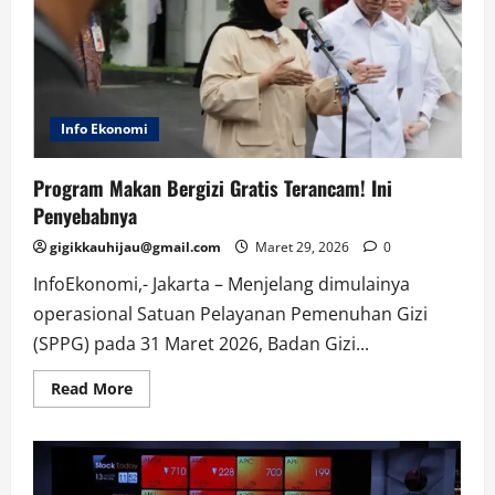
Berubah
Info Ekonomi
Program Makan Bergizi Gratis Terancam! Ini
Penyebabnya
gigikkauhijau@gmail.com
Maret 29, 2026
0
InfoEkonomi,- Jakarta – Menjelang dimulainya
operasional Satuan Pelayanan Pemenuhan Gizi
(SPPG) pada 31 Maret 2026, Badan Gizi...
Read
Read More
more
about
Program
Makan
Bergizi
Gratis