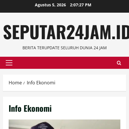
Skip
Agustus 5, 2026
2:07:28 PM
to
content
SEPUTAR24JAM.I
BERITA TERUPDATE SELURUH DUNIA 24 JAM
Primary
Menu
Home
Info Ekonomi
Info Ekonomi