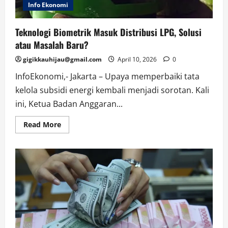
Info Ekonomi
Teknologi Biometrik Masuk Distribusi LPG, Solusi
atau Masalah Baru?
gigikkauhijau@gmail.com
April 10, 2026
0
InfoEkonomi,- Jakarta – Upaya memperbaiki tata
kelola subsidi energi kembali menjadi sorotan. Kali
ini, Ketua Badan Anggaran...
Read
Read More
more
about
Teknologi
Biometrik
Masuk
Distribusi
LPG,
Solusi
atau
Masalah
Baru?