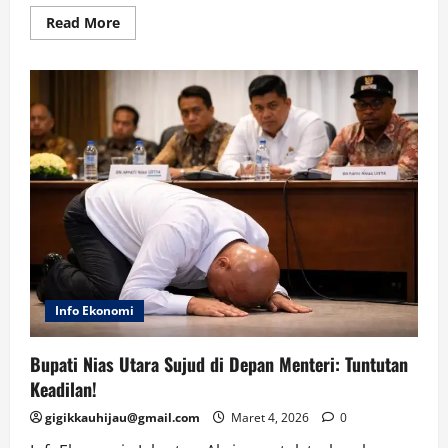
Read
Read More
more
about
THR
ASN
Bebas
Pajak,
Swasta
Dipotong?
Penjelasan
Menteri
Keuangan
Info Ekonomi
Bupati Nias Utara Sujud di Depan Menteri: Tuntutan
Keadilan!
gigikkauhijau@gmail.com
Maret 4, 2026
0