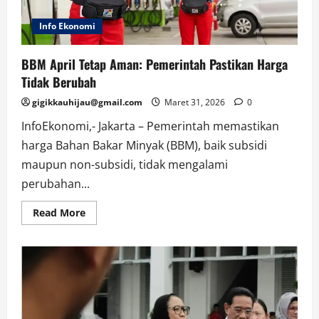
Info Ekonomi
BBM April Tetap Aman: Pemerintah Pastikan Harga
Tidak Berubah
gigikkauhijau@gmail.com
Maret 31, 2026
0
InfoEkonomi,- Jakarta – Pemerintah memastikan
harga Bahan Bakar Minyak (BBM), baik subsidi
maupun non-subsidi, tidak mengalami
perubahan...
Read
Read More
more
about
BBM
April
Tetap
Aman:
Pemerintah
Pastikan
Harga
Tidak