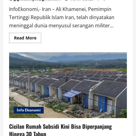
InfoEkonomi,- Iran – Ali Khamenei, Pemimpin
Tertinggi Republik Islam Iran, telah dinyatakan
meninggal dunia menyusul serangan militer...
Read
Read More
more
about
Pemimpin
Iran
Ali
Khamenei
Dinyatakan
Wafat
dalam
Serangan
AS-
Israel
Info Ekonomi
Cicilan Rumah Subsidi Kini Bisa Diperpanjang
Hingga 30 Tahun