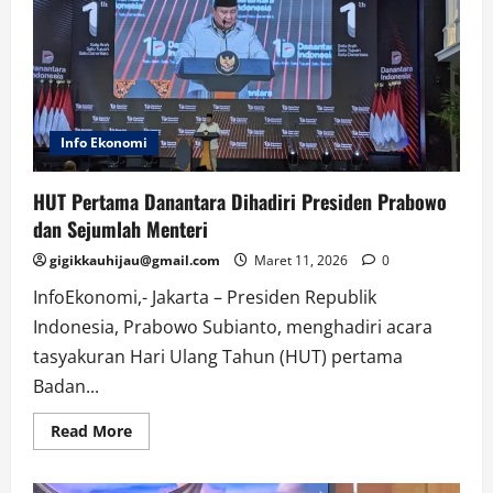
Wall
Street
Tertekan,
Investor
Takut
Inflasi
Info Ekonomi
HUT Pertama Danantara Dihadiri Presiden Prabowo
dan Sejumlah Menteri
gigikkauhijau@gmail.com
Maret 11, 2026
0
InfoEkonomi,- Jakarta – Presiden Republik
Indonesia, Prabowo Subianto, menghadiri acara
tasyakuran Hari Ulang Tahun (HUT) pertama
Badan...
Read
Read More
more
about
HUT
Pertama