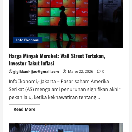
Terancam!
Ini
Penyebabnya
Info Ekonomi
Harga Minyak Meroket: Wall Street Tertekan,
Investor Takut Inflasi
gigikkauhijau@gmail.com
Maret 22, 2026
0
InfoEkonomi,- Jakarta – Pasar saham Amerika
Serikat (AS) mengalami penurunan signifikan akhir
pekan lalu, ketika kekhawatiran tentang...
Read
Read More
more
about
Harga
Minyak
Meroket: