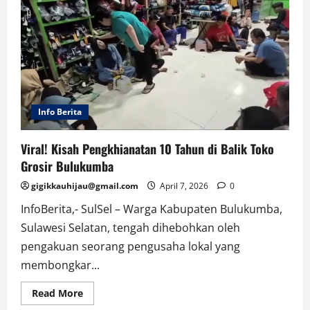
Global,
Rupiah
Ikut
Terseret
Info Berita
Viral! Kisah Pengkhianatan 10 Tahun di Balik Toko
Grosir Bulukumba
gigikkauhijau@gmail.com
April 7, 2026
0
InfoBerita,- SulSel – Warga Kabupaten Bulukumba,
Sulawesi Selatan, tengah dihebohkan oleh
pengakuan seorang pengusaha lokal yang
membongkar...
Read
Read More
more