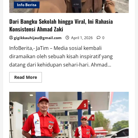
Info Berita
Dari Bangku Sekolah hingga Viral, Ini Rahasia
Konsistensi Ahmad Zaki
gigikkauhijau@gmail.com
April 1, 2026
0
InfoBerita,- JaTim – Media sosial kembali
diramaikan oleh sebuah kisah inspiratif yang
datang dari kehidupan sehari-hari. Ahmad...
Read
Read More
more
about
Dari
Bangku
Sekolah
hingga
Viral,
Ini
Rahasia
Konsistensi
Ahmad
Zaki