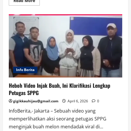
Read
Read More
more
about
35
Menit
yang
Mengubah
Segalanya:
Kontroversi
Senegal
vs
Maroko
Info Berita
Heboh Video Injak Buah, Ini Klarifikasi Lengkap
Petugas SPPG
gigikkauhijau@gmail.com
April 6, 2026
0
InfoBerita,- Jakarta – Sebuah video yang
memperlihatkan aksi seorang petugas SPPG
menginjak buah melon mendadak viral di...