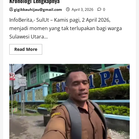
Kronologi Lengkapnya
gigikkauhijau@gmail.com
April 3, 2026
0
InfoBerita,- SulUt – Kamis pagi, 2 April 2026,
menjadi momen yang tak terlupakan bagi warga
Sulawesi Utara...
Read
Read More
more
about
Gempa
Laut
7,7
Picu
Peringatan
Tsunami,
Ini
Kronologi
Lengkapnya