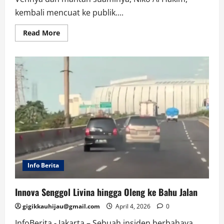
kembali mencuat ke publik....
Read
Read More
more
about
Drama
Memanas:
Rachel
Vennya
Bongkar
Niat
Okin
Jual
Rumah
Anak
Info Berita
Innova Senggol Livina hingga Oleng ke Bahu Jalan
gigikkauhijau@gmail.com
April 4, 2026
0
InfoBerita,- Jakarta – Sebuah insiden berbahaya