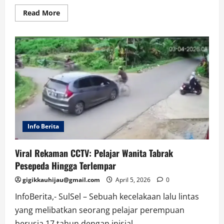
Read
Read More
more
about
Heboh
Video
Injak
Buah,
Ini
Klarifikasi
Lengkap
Petugas
SPPG
Info Berita
Viral Rekaman CCTV: Pelajar Wanita Tabrak
Pesepeda Hingga Terlempar
gigikkauhijau@gmail.com
April 5, 2026
0
InfoBerita,- SulSel – Sebuah kecelakaan lalu lintas
yang melibatkan seorang pelajar perempuan
berusia 17 tahun dengan inisial...