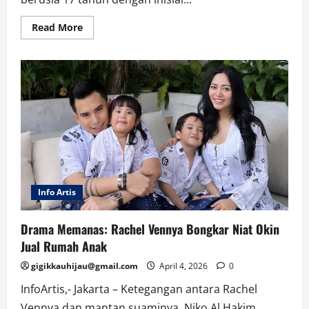
Read
Read More
more
about
Viral
Rekaman
CCTV:
Pelajar
Wanita
Tabrak
Pesepeda
Hingga
Terlempar
Info Artis
Drama Memanas: Rachel Vennya Bongkar Niat Okin
Jual Rumah Anak
gigikkauhijau@gmail.com
April 4, 2026
0
InfoArtis,- Jakarta – Ketegangan antara Rachel
Vennya dan mantan suaminya, Niko Al Hakim,