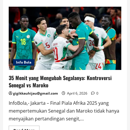
about
Viral!
Kisah
Pengkhianatan
10
Tahun
di
Balik
Toko
Grosir
Bulukumba
Info Bola
35 Menit yang Mengubah Segalanya: Kontroversi
Senegal vs Maroko
gigikkauhijau@gmail.com
April 6, 2026
0
InfoBola,- Jakarta – Final Piala Afrika 2025 yang
mempertemukan Senegal dan Maroko tidak hanya
menyajikan pertandingan sengit,...