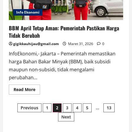
Info Ekonomi
BBM April Tetap Aman: Pemerintah Pastikan Harga
Tidak Berubah
gigikkauhijau@gmail.com
Maret 31, 2026
0
InfoEkonomi,- Jakarta – Pemerintah memastikan
harga Bahan Bakar Minyak (BBM), baik subsidi
maupun non-subsidi, tidak mengalami
perubahan...
Read
Read More
more
about
BBM
Paginasi
April
Previous
1
2
3
4
5
…
13
Tetap
Aman:
Next
pos
Pemerintah
Pastikan
Harga
Tidak