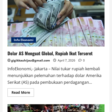
Info Ekonomi
Dolar AS Menguat Global, Rupiah Ikut Terseret
gigikkauhijau@gmail.com
April 7, 2026
0
InfoEkonomi,- Jakarta – Nilai tukar rupiah kembali
menunjukkan pelemahan terhadap dolar Amerika
Serikat (AS) pada pembukaan perdagangan...
Read
Read More
more
about
Dolar
AS
Menguat