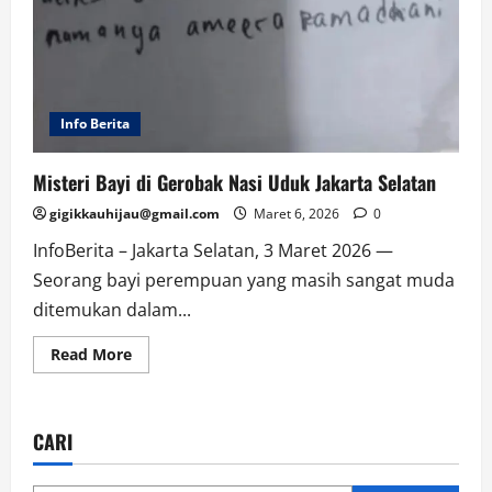
Info Berita
Misteri Bayi di Gerobak Nasi Uduk Jakarta Selatan
gigikkauhijau@gmail.com
Maret 6, 2026
0
InfoBerita – Jakarta Selatan, 3 Maret 2026 —
Seorang bayi perempuan yang masih sangat muda
ditemukan dalam...
Read
Read More
more
about
Misteri
Bayi
di
CARI
Gerobak
Nasi
Uduk
Jakarta