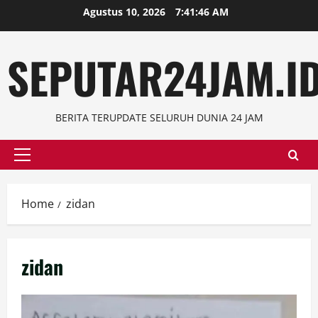
Skip
Agustus 10, 2026
7:41:47 AM
to
content
SEPUTAR24JAM.I
BERITA TERUPDATE SELURUH DUNIA 24 JAM
Primary
Menu
Home
zidan
zidan