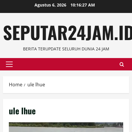
Skip
Agustus 6, 2026
10:16:28 AM
to
content
SEPUTAR24JAM.I
BERITA TERUPDATE SELURUH DUNIA 24 JAM
Primary
Menu
Home
ule lhue
ule lhue