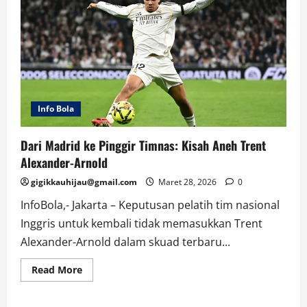
Info Bola
Dari Madrid ke Pinggir Timnas: Kisah Aneh Trent
Alexander-Arnold
gigikkauhijau@gmail.com
Maret 28, 2026
0
InfoBola,- Jakarta – Keputusan pelatih tim nasional
Inggris untuk kembali tidak memasukkan Trent
Alexander-Arnold dalam skuad terbaru...
Read
Read More
more
about
Dari