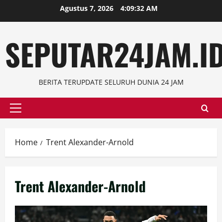
Skip
Agustus 7, 2026
4:09:32 AM
to
content
SEPUTAR24JAM.I
BERITA TERUPDATE SELURUH DUNIA 24 JAM
Primary
Menu
Home
Trent Alexander-Arnold
Trent Alexander-Arnold