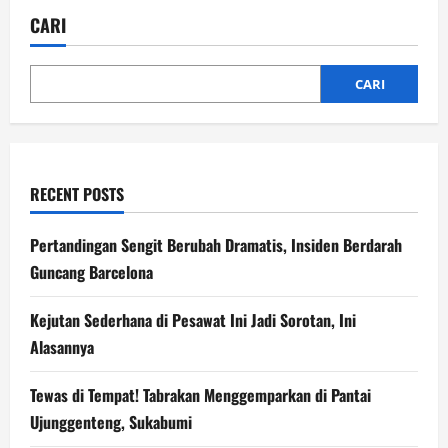
Madrid
ke
CARI
Pinggir
Timnas:
Kisah
Aneh
Trent
CARI
Alexander-
Arnold
RECENT POSTS
Pertandingan Sengit Berubah Dramatis, Insiden Berdarah
Guncang Barcelona
Kejutan Sederhana di Pesawat Ini Jadi Sorotan, Ini
Alasannya
Tewas di Tempat! Tabrakan Menggemparkan di Pantai
Ujunggenteng, Sukabumi