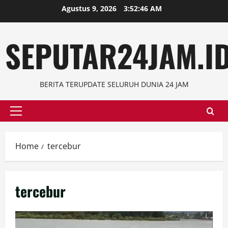
Skip
Agustus 9, 2026
3:52:46 AM
to
content
SEPUTAR24JAM.I
BERITA TERUPDATE SELURUH DUNIA 24 JAM
Primary
Menu
Home
tercebur
tercebur