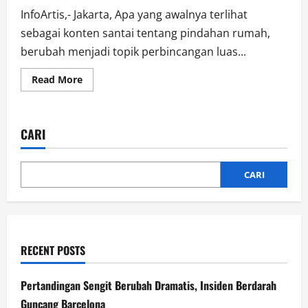
InfoArtis,- Jakarta, Apa yang awalnya terlihat
sebagai konten santai tentang pindahan rumah,
berubah menjadi topik perbincangan luas...
Read
Read More
more
about
Tabung
Pink
dalam
CARI
Video
Eca
Japasal
Picu
Kehebohan
CARI
RECENT POSTS
Pertandingan Sengit Berubah Dramatis, Insiden Berdarah
Guncang Barcelona