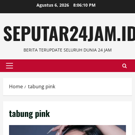
Skip
Agustus 6, 2026
8:06:11 PM
to
content
SEPUTAR24JAM.I
BERITA TERUPDATE SELURUH DUNIA 24 JAM
Primary
Menu
Home
tabung pink
tabung pink