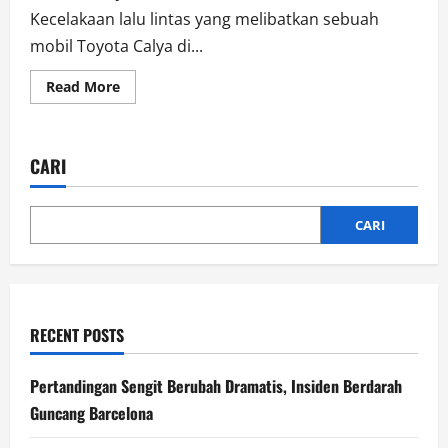
Kecelakaan lalu lintas yang melibatkan sebuah
mobil Toyota Calya di...
Read
Read More
more
about
Tabrakan
Mobil
Calya
CARI
di
Jakarta:
Pengemudi
Kabur
Setelah
CARI
Tabrak
RECENT POSTS
Pertandingan Sengit Berubah Dramatis, Insiden Berdarah
Guncang Barcelona