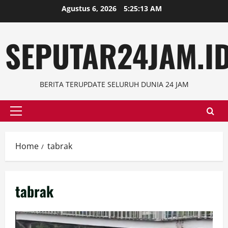
Skip
Agustus 6, 2026
5:25:14 AM
to
content
SEPUTAR24JAM.I
BERITA TERUPDATE SELURUH DUNIA 24 JAM
Primary
Menu
Home
tabrak
tabrak