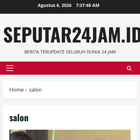
Skip
Agustus 6, 2026
7:37:49 AM
to
content
SEPUTAR24JAM.I
BERITA TERUPDATE SELURUH DUNIA 24 JAM
Primary
Menu
Home
salon
salon