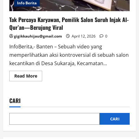
Info Berita
Tak Percaya Karyawan, Pemilik Salon Suruh Injak Al-
Qur’an—Berujung Viral
gigikkauhijau@gmail.com
April 12, 2026
0
InfoBerita,- Banten – Sebuah video yang
memperlihatkan aksi kontroversial di sebuah salon
kecantikan di Desa Sukaraja, Kecamatan...
Read
Read More
more
about
Tak
Percaya
Karyawan,
CARI
Pemilik
Salon
Suruh
Injak
Al-
CARI
Qur’an
—
Berujung
Viral