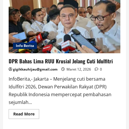
Info Berita
DPR Bahas Lima RUU Krusial Jelang Cuti Idulfitri
gigikkauhijau@gmail.com
Maret 12, 2026
0
InfoBerita,- Jakarta – Menjelang cuti bersama
Idulfitri 2026, Dewan Perwakilan Rakyat (DPR)
Republik Indonesia mempercepat pembahasan
sejumlah...
Read
Read More
more
about
DPR