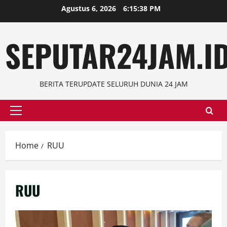
Skip
Agustus 6, 2026
6:15:39 PM
to
content
SEPUTAR24JAM.I
BERITA TERUPDATE SELURUH DUNIA 24 JAM
Primary
Menu
Home
RUU
RUU