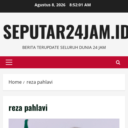
Skip
Agustus 8, 2026
8:52:02 AM
to
content
SEPUTAR24JAM.I
BERITA TERUPDATE SELURUH DUNIA 24 JAM
Primary
Menu
Home
reza pahlavi
reza pahlavi