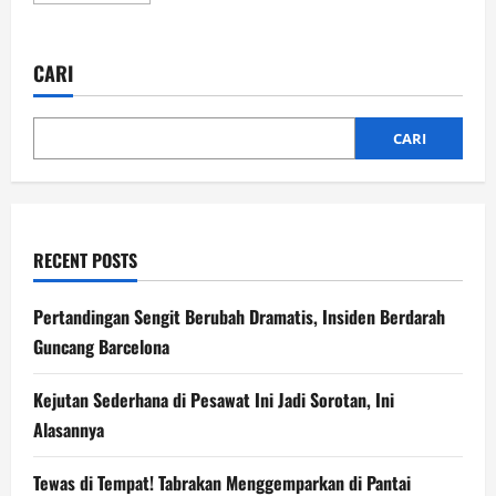
about
Setelah
Tewasnya
Khamenei,
CARI
Reza
Pahlavi
Klaim
Akhir
Rezim
CARI
RECENT POSTS
Pertandingan Sengit Berubah Dramatis, Insiden Berdarah
Guncang Barcelona
Kejutan Sederhana di Pesawat Ini Jadi Sorotan, Ini
Alasannya
Tewas di Tempat! Tabrakan Menggemparkan di Pantai