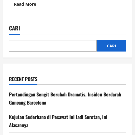
Read
Read More
more
about
Tak
Mau
Sampah
CARI
Menggunung,
Prabowo
Dorong
Program
WTE
CARI
Nasional
RECENT POSTS
Pertandingan Sengit Berubah Dramatis, Insiden Berdarah
Guncang Barcelona
Kejutan Sederhana di Pesawat Ini Jadi Sorotan, Ini
Alasannya