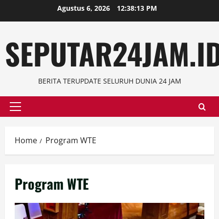
Skip
Agustus 6, 2026
12:38:13 PM
to
content
SEPUTAR24JAM.I
BERITA TERUPDATE SELURUH DUNIA 24 JAM
Primary
Menu
Home
Program WTE
Program WTE