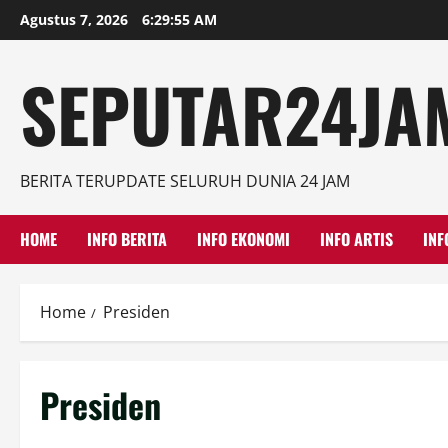
Skip
Agustus 7, 2026
6:29:55 AM
to
content
SEPUTAR24JAM
BERITA TERUPDATE SELURUH DUNIA 24 JAM
HOME
INFO BERITA
INFO EKONOMI
INFO ARTIS
INF
Home
Presiden
Presiden