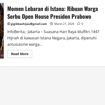
Momen Lebaran di Istana: Ribuan Warga
Serbu Open House Presiden Prabowo
gigikkauhijau@gmail.com
Maret 21, 2026
0
InfoBerita,- Jakarta – Suasana Hari Raya Idulfitri 1447
Hijriah di kawasan Istana Negara, Jakarta, dipenuhi
antusiasme warga...
Read
Read More
more
about
Momen
Lebaran
di
Istana:
Ribuan
Warga
Serbu
Open
House
Presiden
Prabowo