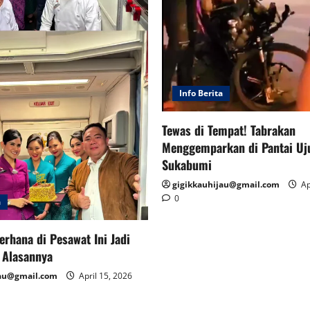
Info Berita
Tewas di Tempat! Tabrakan
Menggemparkan di Pantai Uj
Sukabumi
gigikkauhijau@gmail.com
Ap
0
a
erhana di Pesawat Ini Jadi
i Alasannya
jau@gmail.com
April 15, 2026