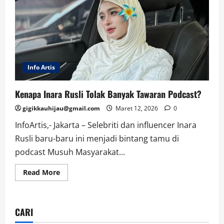
Info Artis
Kenapa Inara Rusli Tolak Banyak Tawaran Podcast?
gigikkauhijau@gmail.com
Maret 12, 2026
0
InfoArtis,- Jakarta – Selebriti dan influencer Inara
Rusli baru-baru ini menjadi bintang tamu di
podcast Musuh Masyarakat...
Read
Read More
more
about
Kenapa
Inara
Rusli
CARI
Tolak
Banyak