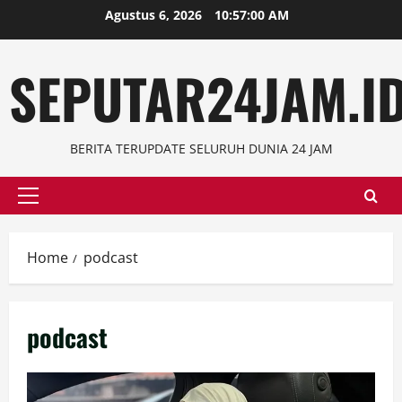
Skip
Agustus 6, 2026
10:57:01 AM
to
content
SEPUTAR24JAM.I
BERITA TERUPDATE SELURUH DUNIA 24 JAM
Primary
Menu
Home
podcast
podcast