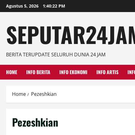
Skip
Agustus 5, 2026
1:40:22 PM
to
content
SEPUTAR24JAM
BERITA TERUPDATE SELURUH DUNIA 24 JAM
HOME
INFO BERITA
INFO EKONOMI
INFO ARTIS
INF
Home
Pezeshkian
Pezeshkian