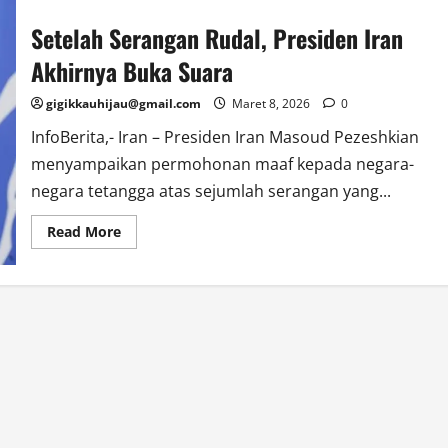
Setelah Serangan Rudal, Presiden Iran
Akhirnya Buka Suara
gigikkauhijau@gmail.com
Maret 8, 2026
0
InfoBerita,- Iran – Presiden Iran Masoud Pezeshkian
menyampaikan permohonan maaf kepada negara-
negara tetangga atas sejumlah serangan yang...
Read
Read More
more
about
Setelah
Serangan
Rudal,
Presiden
Iran
Akhirnya
Buka
Suara