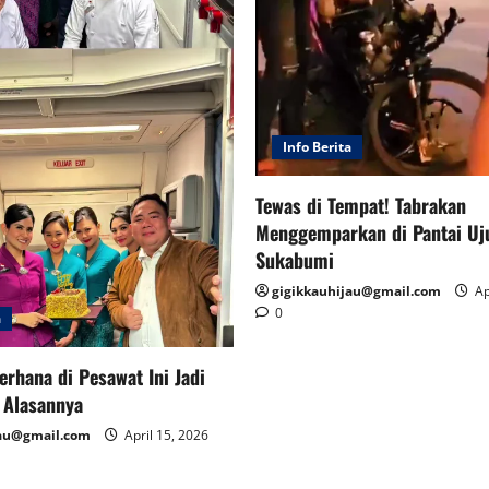
Info Berita
Tewas di Tempat! Tabrakan
Menggemparkan di Pantai Uj
Sukabumi
gigikkauhijau@gmail.com
Ap
0
a
erhana di Pesawat Ini Jadi
i Alasannya
jau@gmail.com
April 15, 2026