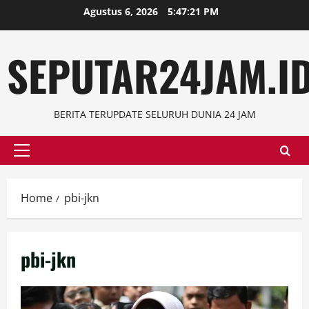
Skip
Agustus 6, 2026
5:47:21 PM
to
content
SEPUTAR24JAM.I
BERITA TERUPDATE SELURUH DUNIA 24 JAM
Primary
Menu
Home
pbi-jkn
pbi-jkn