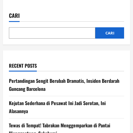
11
Juta
Peserta
CARI
PBI-
JKN
Dinonaktifkan,
Ini
Respons
CARI
Resmi
BPS
RECENT POSTS
Pertandingan Sengit Berubah Dramatis, Insiden Berdarah
Guncang Barcelona
Kejutan Sederhana di Pesawat Ini Jadi Sorotan, Ini
Alasannya
Tewas di Tempat! Tabrakan Menggemparkan di Pantai