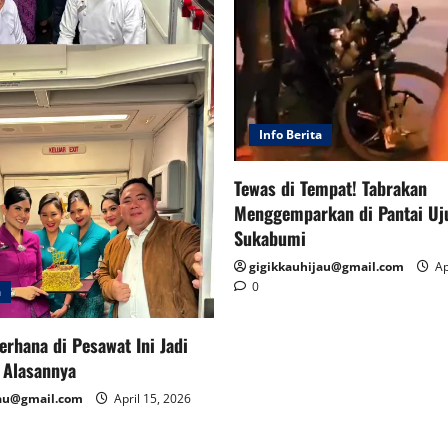
Info Berita
Tewas di Tempat! Tabrakan
Menggemparkan di Pantai Uj
Sukabumi
gigikkauhijau@gmail.com
Ap
0
a
erhana di Pesawat Ini Jadi
i Alasannya
jau@gmail.com
April 15, 2026