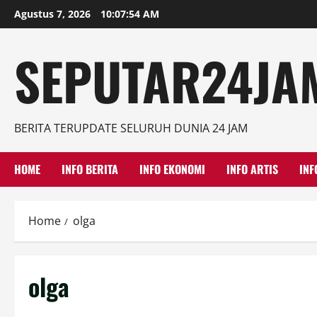
Skip
Agustus 7, 2026
10:07:55 AM
to
content
SEPUTAR24JAM
BERITA TERUPDATE SELURUH DUNIA 24 JAM
HOME
INFO BERITA
INFO EKONOMI
INFO ARTIS
INF
Home
olga
olga