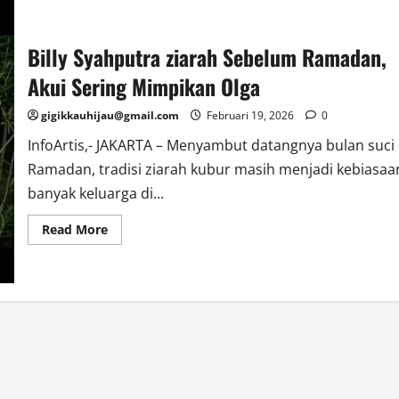
Billy Syahputra ziarah Sebelum Ramadan,
Akui Sering Mimpikan Olga
gigikkauhijau@gmail.com
Februari 19, 2026
0
InfoArtis,- JAKARTA – Menyambut datangnya bulan suci
Ramadan, tradisi ziarah kubur masih menjadi kebiasaa
banyak keluarga di...
Read
Read More
more
about
Billy
Syahputra
ziarah
Sebelum
Ramadan,
Akui
Sering
Mimpikan
Olga