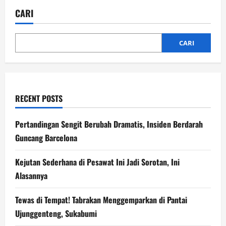
Senggol
Livina
CARI
hingga
Oleng
ke
Bahu
Jalan
CARI
RECENT POSTS
Pertandingan Sengit Berubah Dramatis, Insiden Berdarah
Guncang Barcelona
Kejutan Sederhana di Pesawat Ini Jadi Sorotan, Ini
Alasannya
Tewas di Tempat! Tabrakan Menggemparkan di Pantai
Ujunggenteng, Sukabumi