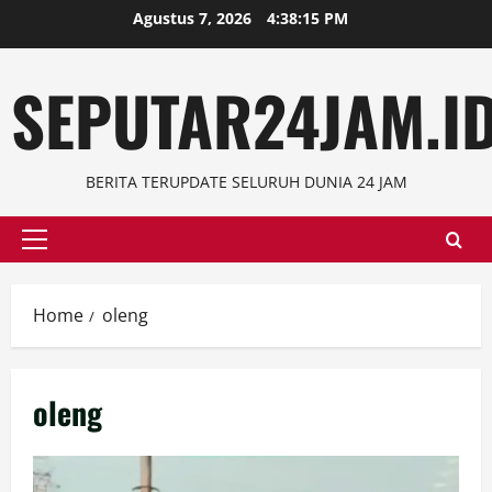
Skip
Agustus 7, 2026
4:38:16 PM
to
content
SEPUTAR24JAM.I
BERITA TERUPDATE SELURUH DUNIA 24 JAM
Primary
Menu
Home
oleng
oleng