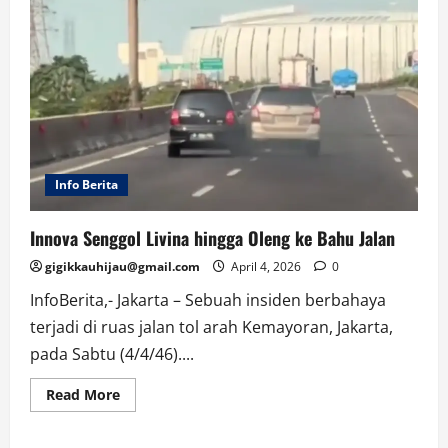
Info Berita
Innova Senggol Livina hingga Oleng ke Bahu Jalan
gigikkauhijau@gmail.com
April 4, 2026
0
InfoBerita,- Jakarta – Sebuah insiden berbahaya
terjadi di ruas jalan tol arah Kemayoran, Jakarta,
pada Sabtu (4/4/46)....
Read
Read More
more
about
Innova