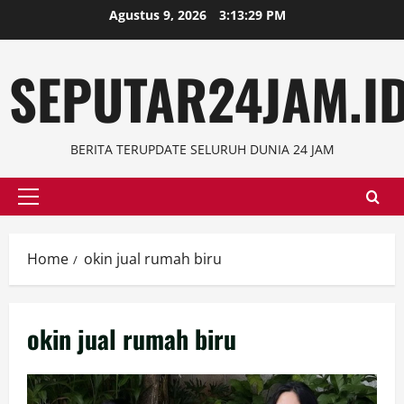
Skip
Agustus 9, 2026
3:13:29 PM
to
content
SEPUTAR24JAM.I
BERITA TERUPDATE SELURUH DUNIA 24 JAM
Primary
Menu
Home
okin jual rumah biru
okin jual rumah biru