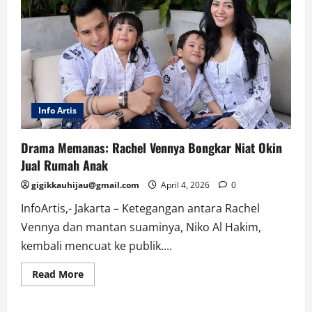
Info Artis
Drama Memanas: Rachel Vennya Bongkar Niat Okin
Jual Rumah Anak
gigikkauhijau@gmail.com
April 4, 2026
0
InfoArtis,- Jakarta – Ketegangan antara Rachel
Vennya dan mantan suaminya, Niko Al Hakim,
kembali mencuat ke publik....
Read
Read More
more
about
Drama