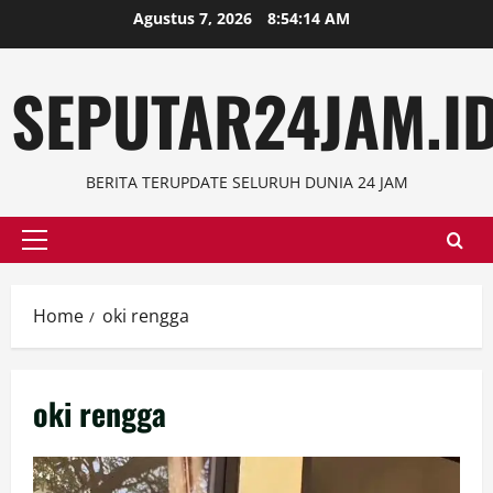
Skip
Agustus 7, 2026
8:54:15 AM
to
content
SEPUTAR24JAM.I
BERITA TERUPDATE SELURUH DUNIA 24 JAM
Primary
Menu
Home
oki rengga
oki rengga