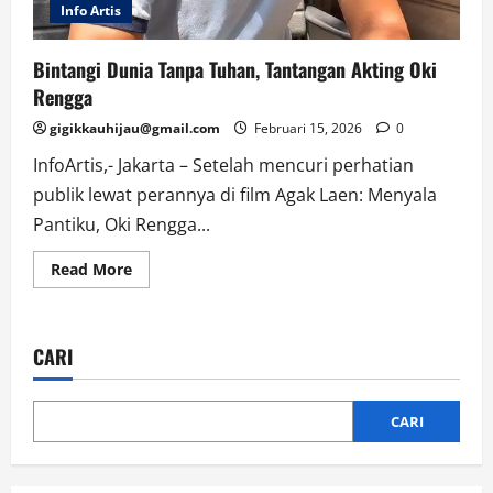
Info Artis
Bintangi Dunia Tanpa Tuhan, Tantangan Akting Oki
Rengga
gigikkauhijau@gmail.com
Februari 15, 2026
0
InfoArtis,- Jakarta – Setelah mencuri perhatian
publik lewat perannya di film Agak Laen: Menyala
Pantiku, Oki Rengga...
Read
Read More
more
about
Bintangi
Dunia
Tanpa
CARI
Tuhan,
Tantangan
Akting
Oki
Rengga
CARI