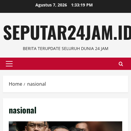
Skip
Agustus 7, 2026
1:33:20 PM
to
content
SEPUTAR24JAM.I
BERITA TERUPDATE SELURUH DUNIA 24 JAM
Primary
Menu
Home
nasional
nasional