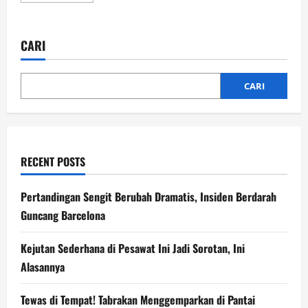
about
Pesan
Tegas
Menteri
CARI
ESDM:
Jangan
Boros
LPG,
Ini
CARI
Dampaknya!
RECENT POSTS
Pertandingan Sengit Berubah Dramatis, Insiden Berdarah
Guncang Barcelona
Kejutan Sederhana di Pesawat Ini Jadi Sorotan, Ini
Alasannya
Tewas di Tempat! Tabrakan Menggemparkan di Pantai