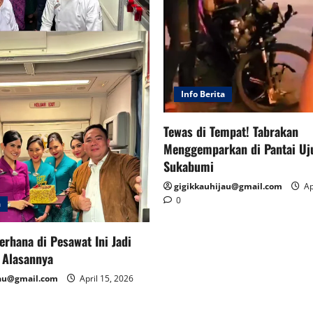
Info Berita
Tewas di Tempat! Tabrakan
Menggemparkan di Pantai Uj
Sukabumi
gigikkauhijau@gmail.com
Ap
0
a
erhana di Pesawat Ini Jadi
i Alasannya
jau@gmail.com
April 15, 2026