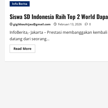
Info Berita
Siswa SD Indonesia Raih Top 2 World Dap
gigikkauhijau@gmail.com
Februari 13, 2026
0
InfoBerita,- Jakarta – Prestasi membanggakan kembali 
datang dari seorang...
Read
Read More
more
about
Siswa
SD
Indonesia
Raih
Top
2
World
Dapat
Undangan
ke
NASA