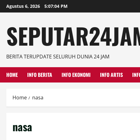
Skip
Agustus 6, 2026
5:07:05 PM
to
content
SEPUTAR24JAM
BERITA TERUPDATE SELURUH DUNIA 24 JAM
HOME
INFO BERITA
INFO EKONOMI
INFO ARTIS
INF
Home
nasa
nasa