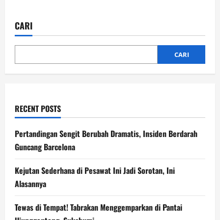
Mudik
Gratis
Bogor
CARI
2026
Pecahkan
Rekor,
Ribuan
Warga
CARI
Berangkat
RECENT POSTS
Pertandingan Sengit Berubah Dramatis, Insiden Berdarah
Guncang Barcelona
Kejutan Sederhana di Pesawat Ini Jadi Sorotan, Ini
Alasannya
Tewas di Tempat! Tabrakan Menggemparkan di Pantai