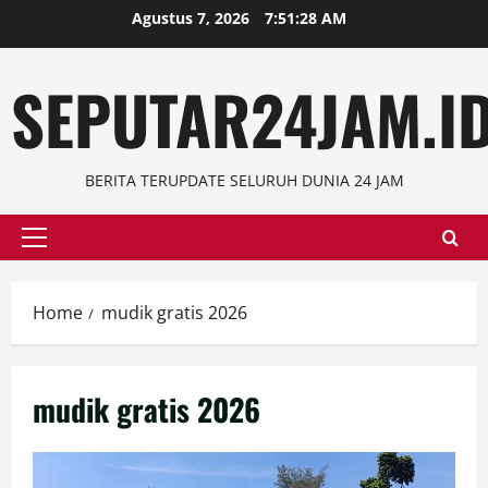
Skip
Agustus 7, 2026
7:51:29 AM
to
content
SEPUTAR24JAM.I
BERITA TERUPDATE SELURUH DUNIA 24 JAM
Primary
Menu
Home
mudik gratis 2026
mudik gratis 2026