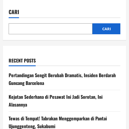
Berawal
Pinjam
Motor,
CARI
Berakhir
di
Kantor
Polisi
CARI
RECENT POSTS
Pertandingan Sengit Berubah Dramatis, Insiden Berdarah
Guncang Barcelona
Kejutan Sederhana di Pesawat Ini Jadi Sorotan, Ini
Alasannya
Tewas di Tempat! Tabrakan Menggemparkan di Pantai
Ujunggenteng, Sukabumi