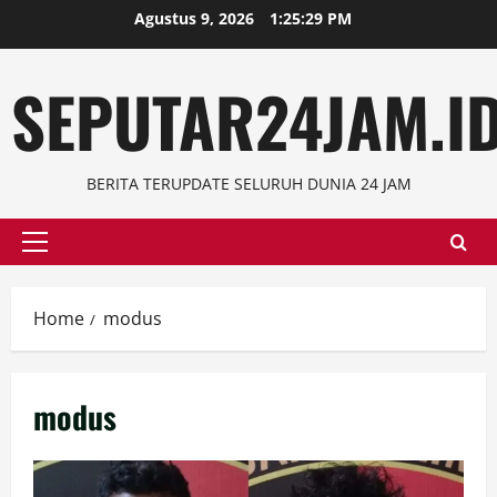
Skip
Agustus 9, 2026
1:25:29 PM
to
content
SEPUTAR24JAM.I
BERITA TERUPDATE SELURUH DUNIA 24 JAM
Primary
Menu
Home
modus
modus