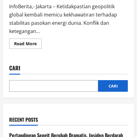
InfoBerita,- Jakarta – Ketidakpastian geopolitik
global kembali memicu kekhawatiran terhadap
stabilitas pasokan energi dunia. Konflik dan
ketegangan...
Read
Read More
more
about
Jepang
Simpan
Minyak
CARI
254
Hari,
Indonesia
Hanya
20
CARI
Hari
RECENT POSTS
Pertandingan Sengit Berubah Dramatis, Insiden Berdarah