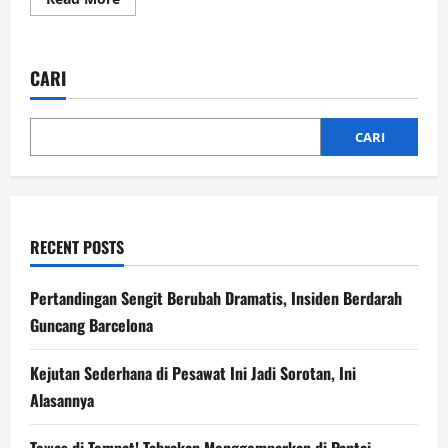
more
about
THR
ASN
Bebas
CARI
Pajak,
Swasta
Dipotong?
Penjelasan
Menteri
CARI
Keuangan
RECENT POSTS
Pertandingan Sengit Berubah Dramatis, Insiden Berdarah
Guncang Barcelona
Kejutan Sederhana di Pesawat Ini Jadi Sorotan, Ini
Alasannya