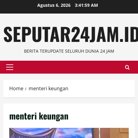
Skip
Agustus 6, 2026
3:42:00 AM
to
content
SEPUTAR24JAM.I
BERITA TERUPDATE SELURUH DUNIA 24 JAM
Primary
Menu
Home
menteri keungan
menteri keungan