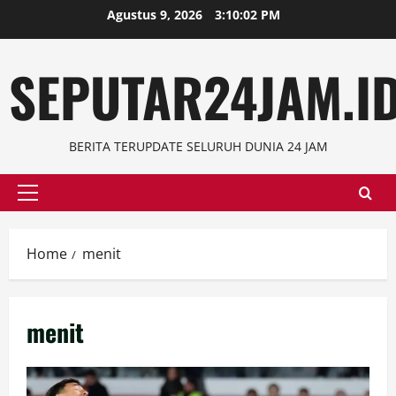
Skip
Agustus 9, 2026
3:10:02 PM
to
content
SEPUTAR24JAM.I
BERITA TERUPDATE SELURUH DUNIA 24 JAM
Primary
Menu
Home
menit
menit