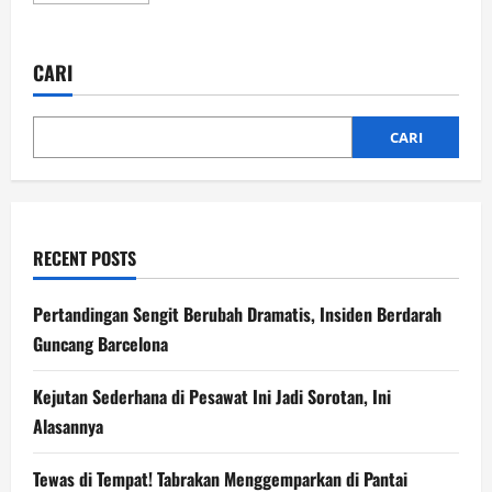
about
Gol
Kontroversial
Fran
CARI
Beltran
Bungkam
Barcelona
di
Menit
CARI
86
RECENT POSTS
Pertandingan Sengit Berubah Dramatis, Insiden Berdarah
Guncang Barcelona
Kejutan Sederhana di Pesawat Ini Jadi Sorotan, Ini
Alasannya
Tewas di Tempat! Tabrakan Menggemparkan di Pantai