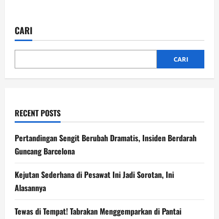
about
Lowongan
Kerja
di
CARI
Inggris
Anjlok
19%,
Generasi
Muda
CARI
Terdampak
RECENT POSTS
Pertandingan Sengit Berubah Dramatis, Insiden Berdarah
Guncang Barcelona
Kejutan Sederhana di Pesawat Ini Jadi Sorotan, Ini
Alasannya
Tewas di Tempat! Tabrakan Menggemparkan di Pantai