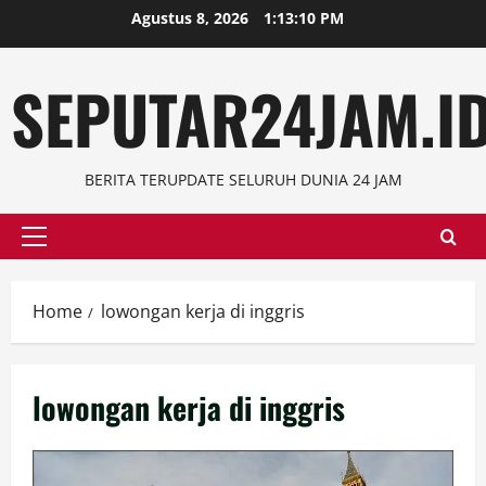
Skip
Agustus 8, 2026
1:13:11 PM
to
content
SEPUTAR24JAM.I
BERITA TERUPDATE SELURUH DUNIA 24 JAM
Primary
Menu
Home
lowongan kerja di inggris
lowongan kerja di inggris