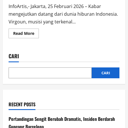
InfoArtis,- Jakarta, 25 Februari 2026 – Kabar
mengejutkan datang dari dunia hiburan Indonesia.
Virgoun, musisi yang terkenal...
Read
Read More
more
about
Virgoun
Akhirnya
Menikah
CARI
Lagi
Setelah
Perceraian
dengan
Inara
CARI
Rusli
RECENT POSTS
Pertandingan Sengit Berubah Dramatis, Insiden Berdarah
Guncang Barcelona