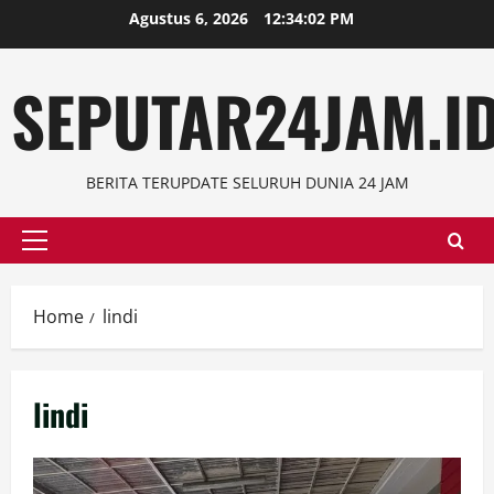
Skip
Agustus 6, 2026
12:34:03 PM
to
content
SEPUTAR24JAM.I
BERITA TERUPDATE SELURUH DUNIA 24 JAM
Primary
Menu
Home
lindi
lindi