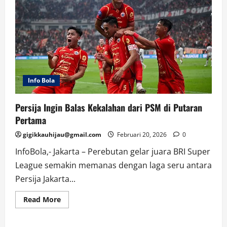
Info Bola
Persija Ingin Balas Kekalahan dari PSM di Putaran
Pertama
gigikkauhijau@gmail.com
Februari 20, 2026
0
InfoBola,- Jakarta – Perebutan gelar juara BRI Super
League semakin memanas dengan laga seru antara
Persija Jakarta...
Read
Read More
more
about
Persija