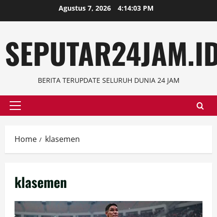
Skip
Agustus 7, 2026
4:14:04 PM
to
content
SEPUTAR24JAM.I
BERITA TERUPDATE SELURUH DUNIA 24 JAM
Primary
Menu
Home
klasemen
klasemen