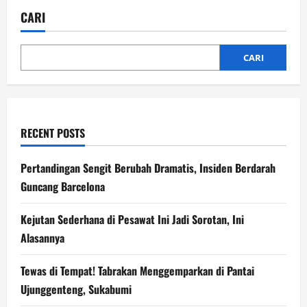
Ingin
Balas
CARI
Kekalahan
dari
PSM
di
Putaran
CARI
Pertama
RECENT POSTS
Pertandingan Sengit Berubah Dramatis, Insiden Berdarah
Guncang Barcelona
Kejutan Sederhana di Pesawat Ini Jadi Sorotan, Ini
Alasannya
Tewas di Tempat! Tabrakan Menggemparkan di Pantai
Ujunggenteng, Sukabumi