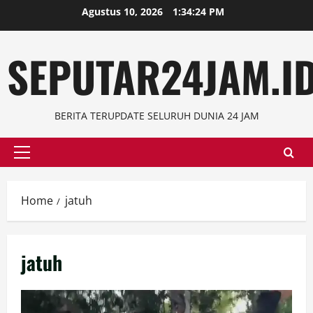
Skip
Agustus 10, 2026
1:34:25 PM
to
content
SEPUTAR24JAM.I
BERITA TERUPDATE SELURUH DUNIA 24 JAM
Primary
Menu
Home
jatuh
jatuh