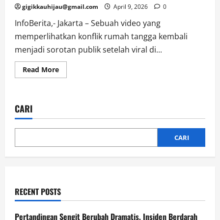
gigikkauhijau@gmail.com
April 9, 2026
0
InfoBerita,- Jakarta – Sebuah video yang
memperlihatkan konflik rumah tangga kembali
menjadi sorotan publik setelah viral di...
Read
Read More
more
about
“Viral!
Istri
Labrak
CARI
Dugaan
Selingkuhan,
Berujung
Jatuh
di
CARI
Tengah
Jalan”
RECENT POSTS
Pertandingan Sengit Berubah Dramatis, Insiden Berdarah