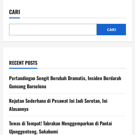
Istri
Anggota
DPRD
CARI
Sulsel
Tewas
Akibat
Kecelakaan
Maut
CARI
RECENT POSTS
Pertandingan Sengit Berubah Dramatis, Insiden Berdarah
Guncang Barcelona
Kejutan Sederhana di Pesawat Ini Jadi Sorotan, Ini
Alasannya
Tewas di Tempat! Tabrakan Menggemparkan di Pantai
Ujunggenteng, Sukabumi