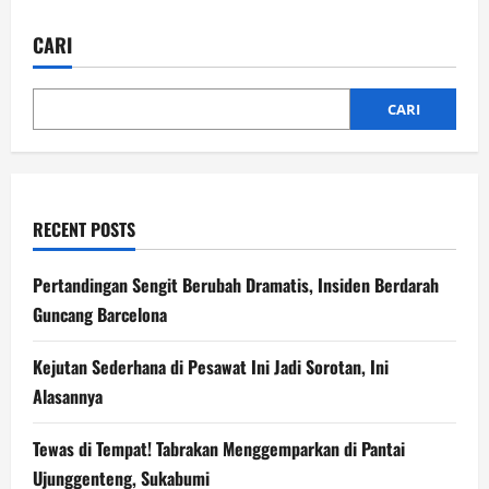
Inter
Milan
Lolos
CARI
ke
Semifinal
Coppa
Italia
CARI
RECENT POSTS
Pertandingan Sengit Berubah Dramatis, Insiden Berdarah
Guncang Barcelona
Kejutan Sederhana di Pesawat Ini Jadi Sorotan, Ini
Alasannya
Tewas di Tempat! Tabrakan Menggemparkan di Pantai
Ujunggenteng, Sukabumi