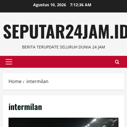
Skip
Agustus 10, 2026
7:12:37 AM
to
content
SEPUTAR24JAM.I
BERITA TERUPDATE SELURUH DUNIA 24 JAM
Primary
Menu
Home
intermilan
intermilan