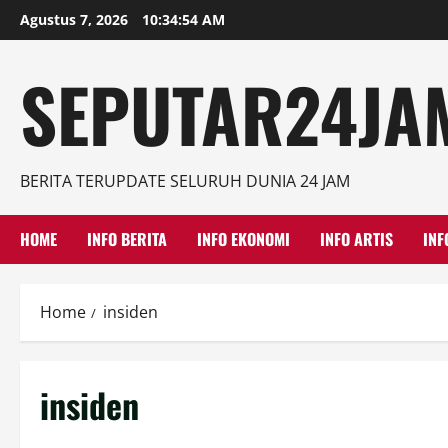
Skip
Agustus 7, 2026
10:34:55 AM
to
content
SEPUTAR24JAM
BERITA TERUPDATE SELURUH DUNIA 24 JAM
HOME
INFO BERITA
INFO EKONOMI
INFO ARTIS
INF
Home
insiden
insiden