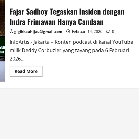
Fajar Sadboy Tegaskan Insiden dengan
Indra Frimawan Hanya Candaan
gigikkauhijau@gmail.com
Februari 14, 2026
0
InfoArtis,- Jakarta – Konten podcast di kanal YouTube
milik Deddy Corbuzier yang tayang pada 6 Februari
2026...
Read
Read More
more
about
Fajar
Sadboy
Tegaskan
Insiden
dengan
Indra
Frimawan
Hanya
Candaan