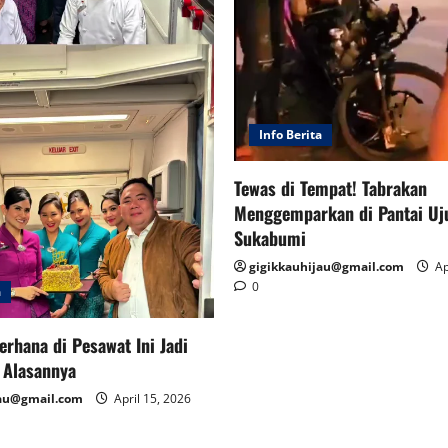
Info Berita
Tewas di Tempat! Tabrakan
Menggemparkan di Pantai Uj
Sukabumi
gigikkauhijau@gmail.com
Ap
0
a
erhana di Pesawat Ini Jadi
i Alasannya
jau@gmail.com
April 15, 2026