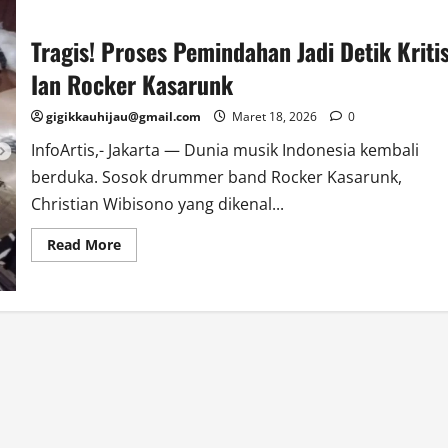
Tragis! Proses Pemindahan Jadi Detik Kriti
Ian Rocker Kasarunk
gigikkauhijau@gmail.com
Maret 18, 2026
0
InfoArtis,- Jakarta — Dunia musik Indonesia kembali
berduka. Sosok drummer band Rocker Kasarunk,
Christian Wibisono yang dikenal...
Read
Read More
more
about
Tragis!
Proses
Pemindahan
Jadi
Detik
Kritis
Ian
Rocker
Kasarunk