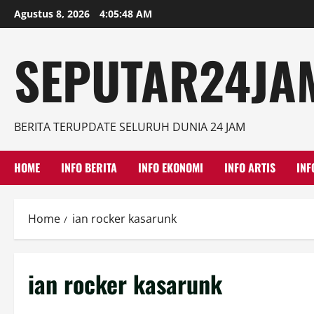
Skip
Agustus 8, 2026
4:05:49 AM
to
content
SEPUTAR24JAM
BERITA TERUPDATE SELURUH DUNIA 24 JAM
HOME
INFO BERITA
INFO EKONOMI
INFO ARTIS
INF
Home
ian rocker kasarunk
ian rocker kasarunk