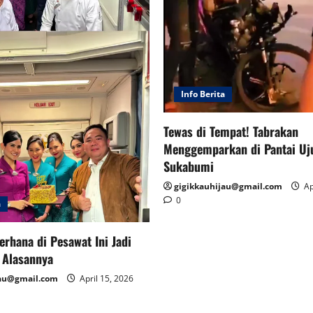
Info Berita
Tewas di Tempat! Tabrakan
Menggemparkan di Pantai Uj
Sukabumi
gigikkauhijau@gmail.com
Ap
0
a
erhana di Pesawat Ini Jadi
i Alasannya
jau@gmail.com
April 15, 2026