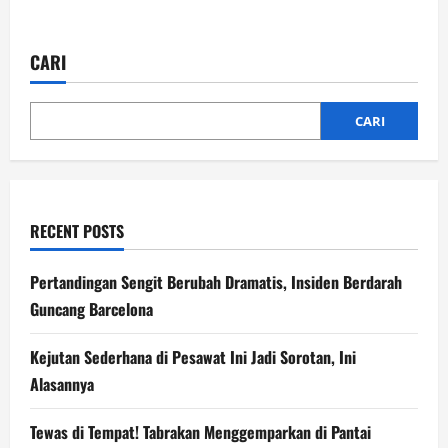
about
Lowongan
Kerja
di
CARI
Inggris
Anjlok
19%,
Generasi
Muda
CARI
Terdampak
RECENT POSTS
Pertandingan Sengit Berubah Dramatis, Insiden Berdarah
Guncang Barcelona
Kejutan Sederhana di Pesawat Ini Jadi Sorotan, Ini
Alasannya
Tewas di Tempat! Tabrakan Menggemparkan di Pantai