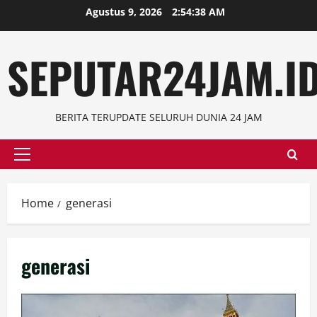
Skip
Agustus 9, 2026
2:54:39 AM
to
content
SEPUTAR24JAM.I
BERITA TERUPDATE SELURUH DUNIA 24 JAM
Primary
Menu
Home
generasi
generasi