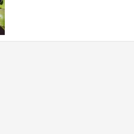
Masuk
Distribusi
LPG,
Solusi
atau
Masalah
Baru?