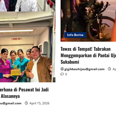
Info Berita
Tewas di Tempat! Tabrakan
Menggemparkan di Pantai Uj
Sukabumi
gigikkauhijau@gmail.com
Ap
0
a
erhana di Pesawat Ini Jadi
i Alasannya
jau@gmail.com
April 15, 2026