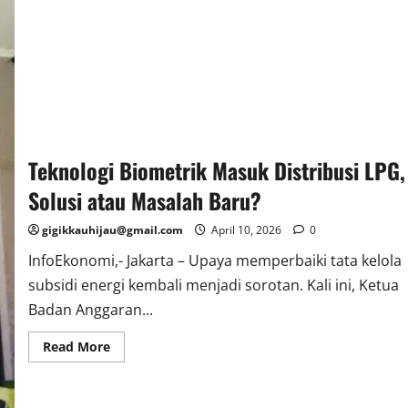
Teknologi Biometrik Masuk Distribusi LPG,
Solusi atau Masalah Baru?
gigikkauhijau@gmail.com
April 10, 2026
0
InfoEkonomi,- Jakarta – Upaya memperbaiki tata kelola
subsidi energi kembali menjadi sorotan. Kali ini, Ketua
Badan Anggaran...
Read
Read More
more
about
Teknologi
Biometrik