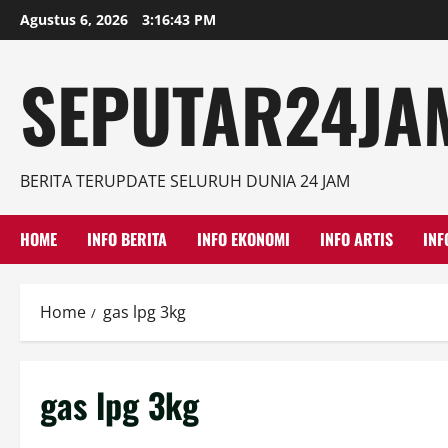
Skip
Agustus 6, 2026
3:16:44 PM
to
content
SEPUTAR24JAM
BERITA TERUPDATE SELURUH DUNIA 24 JAM
HOME
INFO BERITA
INFO EKONOMI
INFO ARTIS
INF
Home
gas lpg 3kg
gas lpg 3kg