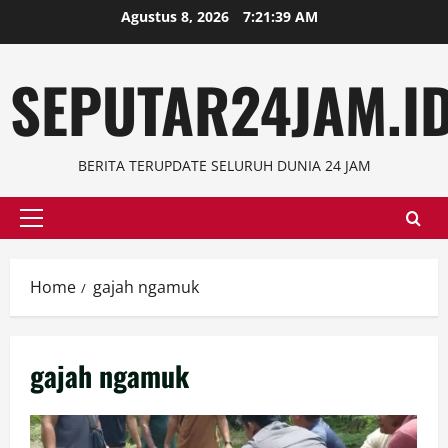
Skip
Agustus 8, 2026
7:21:40 AM
to
content
SEPUTAR24JAM.I
BERITA TERUPDATE SELURUH DUNIA 24 JAM
Primary
Menu
Home
gajah ngamuk
gajah ngamuk