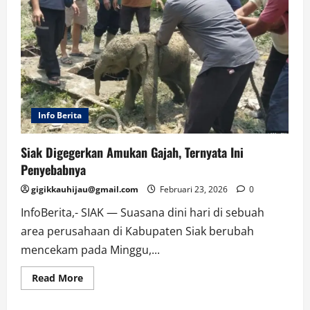
Info Berita
Siak Digegerkan Amukan Gajah, Ternyata Ini
Penyebabnya
gigikkauhijau@gmail.com
Februari 23, 2026
0
InfoBerita,- SIAK — Suasana dini hari di sebuah
area perusahaan di Kabupaten Siak berubah
mencekam pada Minggu,...
Read
Read More
more
about
Siak