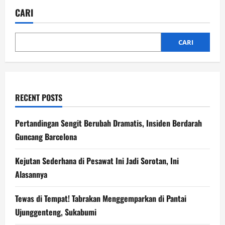
Arena
Bergemuruh!
CARI
Garuda
Asia
ke
Final
Asia
CARI
RECENT POSTS
Pertandingan Sengit Berubah Dramatis, Insiden Berdarah
Guncang Barcelona
Kejutan Sederhana di Pesawat Ini Jadi Sorotan, Ini
Alasannya
Tewas di Tempat! Tabrakan Menggemparkan di Pantai
Ujunggenteng, Sukabumi