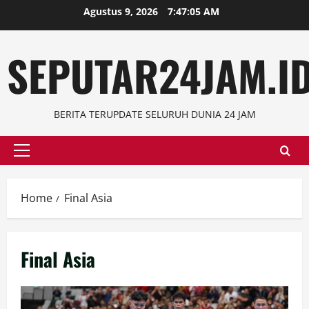
Skip
Agustus 9, 2026
7:47:06 AM
to
content
SEPUTAR24JAM.I
BERITA TERUPDATE SELURUH DUNIA 24 JAM
Primary
Menu
Home
Final Asia
Final Asia