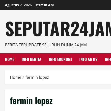
Skip
Agustus 7, 2026
3:12:39 AM
to
content
SEPUTAR24JAM
BERITA TERUPDATE SELURUH DUNIA 24 JAM
HOME
INFO BERITA
INFO EKONOMI
INFO ARTIS
INF
Home
fermin lopez
fermin lopez