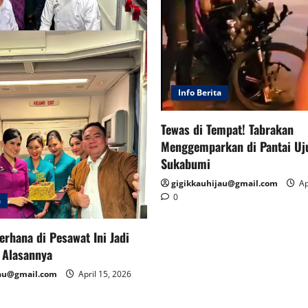
Info Berita
Tewas di Tempat! Tabrakan
Menggemparkan di Pantai Uj
Sukabumi
gigikkauhijau@gmail.com
Ap
0
a
erhana di Pesawat Ini Jadi
i Alasannya
jau@gmail.com
April 15, 2026