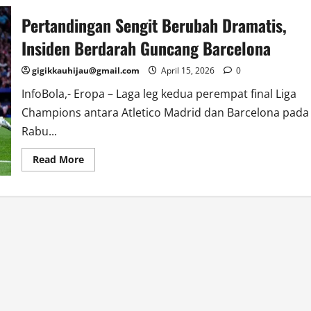
Pertandingan Sengit Berubah Dramatis,
Insiden Berdarah Guncang Barcelona
gigikkauhijau@gmail.com
April 15, 2026
0
InfoBola,- Eropa – Laga leg kedua perempat final Liga
Champions antara Atletico Madrid dan Barcelona pada
Rabu...
Read
Read More
more
about
Pertandingan
Sengit
Berubah
Dramatis,
Insiden
Berdarah
Guncang
Barcelona