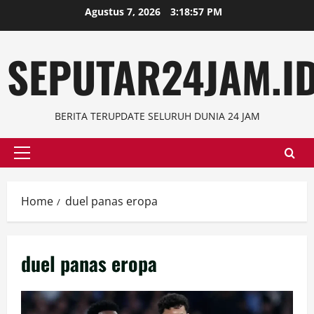
Skip
Agustus 7, 2026
3:18:58 PM
to
content
SEPUTAR24JAM.I
BERITA TERUPDATE SELURUH DUNIA 24 JAM
Primary
Menu
Home
duel panas eropa
duel panas eropa