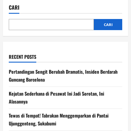
Panas
Eropa!
CARI
Arsenal
Ketemu
Leverkusen,
Liverpool
Balas
CARI
Dendam
RECENT POSTS
Pertandingan Sengit Berubah Dramatis, Insiden Berdarah
Guncang Barcelona
Kejutan Sederhana di Pesawat Ini Jadi Sorotan, Ini
Alasannya
Tewas di Tempat! Tabrakan Menggemparkan di Pantai
Ujunggenteng, Sukabumi