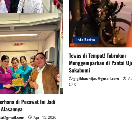
Info Berita
Tewas di Tempat! Tabrakan
Menggemparkan di Pantai Uj
Sukabumi
gigikkauhijau@gmail.com
Ap
0
a
erhana di Pesawat Ini Jadi
i Alasannya
jau@gmail.com
April 15, 2026