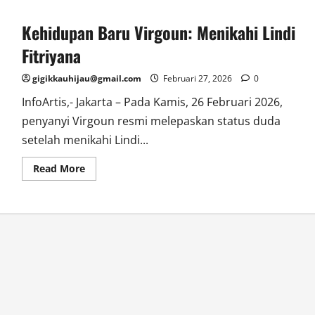
Kehidupan Baru Virgoun: Menikahi Lindi
Fitriyana
gigikkauhijau@gmail.com
Februari 27, 2026
0
InfoArtis,- Jakarta – Pada Kamis, 26 Februari 2026,
penyanyi Virgoun resmi melepaskan status duda
setelah menikahi Lindi...
Read
Read More
more
about
Kehidupan
Baru
Virgoun:
Menikahi
Lindi
Fitriyana