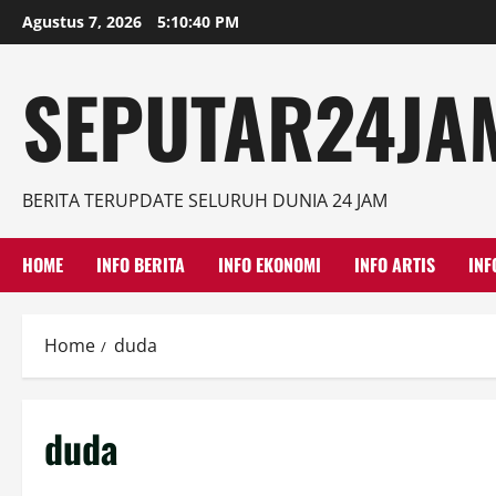
Skip
Agustus 7, 2026
5:10:41 PM
to
content
SEPUTAR24JAM
BERITA TERUPDATE SELURUH DUNIA 24 JAM
HOME
INFO BERITA
INFO EKONOMI
INFO ARTIS
INF
Home
duda
duda