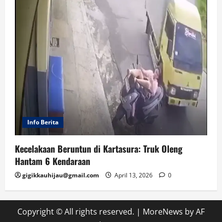
Info Berita
Kecelakaan Beruntun di Kartasura: Truk Oleng
Hantam 6 Kendaraan
gigikkauhijau@gmail.com
April 13, 2026
0
Copyright © All rights reserved.
|
MoreNews
by AF