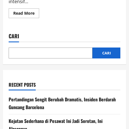
intensif...
Read
Read More
more
about
12
Jam
Diperiksa
CARI
Polisi,
Keluarga
Cucu
Mpok
Nori
CARI
Bongkar
Fakta
Mengejutkan
RECENT POSTS
Pertandingan Sengit Berubah Dramatis, Insiden Berdarah
Guncang Barcelona
Kejutan Sederhana di Pesawat Ini Jadi Sorotan, Ini
Alasannya