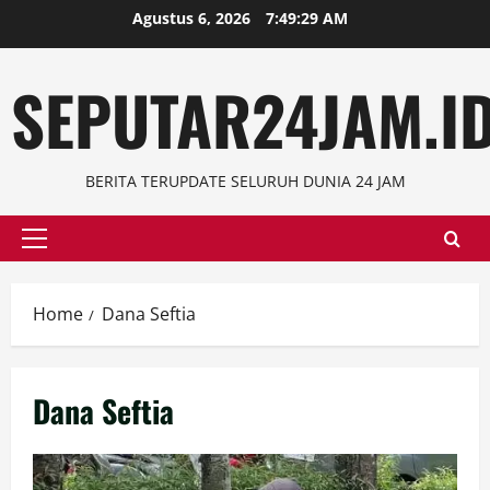
Skip
Agustus 6, 2026
7:49:30 AM
to
content
SEPUTAR24JAM.I
BERITA TERUPDATE SELURUH DUNIA 24 JAM
Primary
Menu
Home
Dana Seftia
Dana Seftia