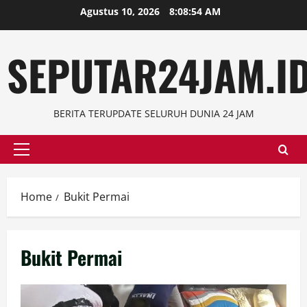
Skip
Agustus 10, 2026
8:08:54 AM
to
content
SEPUTAR24JAM.I
BERITA TERUPDATE SELURUH DUNIA 24 JAM
Primary
Menu
Home
Bukit Permai
Bukit Permai