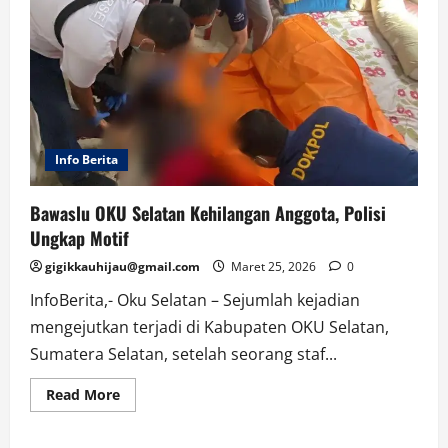
Info Berita
Bawaslu OKU Selatan Kehilangan Anggota, Polisi
Ungkap Motif
gigikkauhijau@gmail.com
Maret 25, 2026
0
InfoBerita,- Oku Selatan – Sejumlah kejadian
mengejutkan terjadi di Kabupaten OKU Selatan,
Sumatera Selatan, setelah seorang staf...
Read
Read More
more
about
Bawaslu