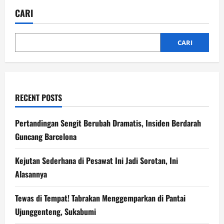
OKU
Selatan
CARI
Kehilangan
Anggota,
Polisi
Ungkap
Motif
CARI
RECENT POSTS
Pertandingan Sengit Berubah Dramatis, Insiden Berdarah
Guncang Barcelona
Kejutan Sederhana di Pesawat Ini Jadi Sorotan, Ini
Alasannya
Tewas di Tempat! Tabrakan Menggemparkan di Pantai
Ujunggenteng, Sukabumi