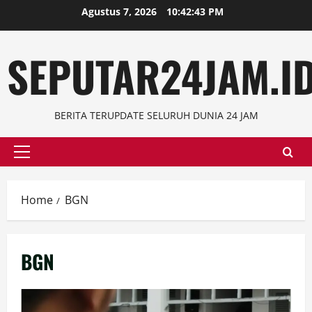
Skip
Agustus 7, 2026
10:42:44 PM
to
content
SEPUTAR24JAM.I
BERITA TERUPDATE SELURUH DUNIA 24 JAM
Primary
Menu
Home
BGN
BGN