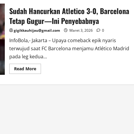
Sudah Hancurkan Atletico 3-0, Barcelona
Tetap Gugur—Ini Penyebabnya
gigikkauhijau@gmail.com
Maret 3, 2026
0
InfoBola,- Jakarta – Upaya comeback epik nyaris
terwujud saat FC Barcelona menjamu Atlético Madrid
pada leg kedua...
Read
Read More
more
about
Sudah
Hancurkan
Atletico
3-
0,
Barcelona
Tetap
Gugur
—
Ini
Penyebabnya