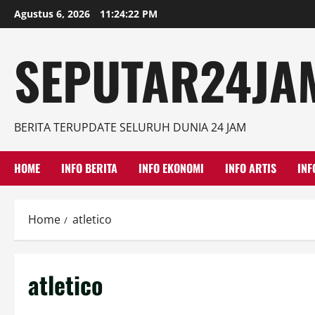
Skip
Agustus 6, 2026
11:24:23 PM
to
content
SEPUTAR24JAM
BERITA TERUPDATE SELURUH DUNIA 24 JAM
HOME
INFO BERITA
INFO EKONOMI
INFO ARTIS
INF
Home
atletico
atletico