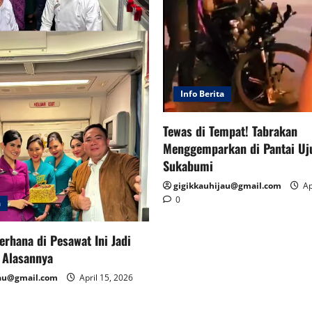
Info Berita
Tewas di Tempat! Tabrakan
Menggemparkan di Pantai Uj
Sukabumi
gigikkauhijau@gmail.com
Ap
0
a
erhana di Pesawat Ini Jadi
i Alasannya
jau@gmail.com
April 15, 2026