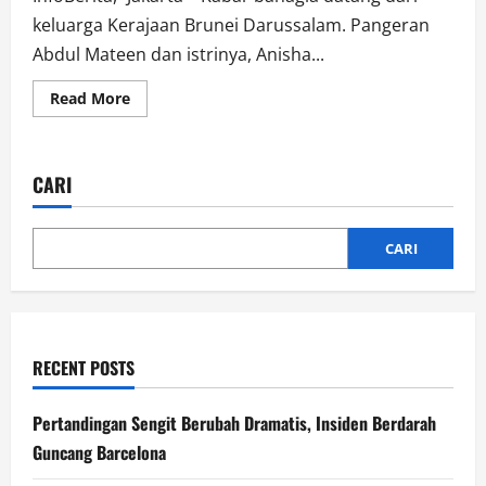
keluarga Kerajaan Brunei Darussalam. Pangeran
Abdul Mateen dan istrinya, Anisha...
Read
Read More
more
about
Putri
Pangeran
Mateen
CARI
Lahir
8
Februari
2026
CARI
RECENT POSTS
Pertandingan Sengit Berubah Dramatis, Insiden Berdarah
Guncang Barcelona