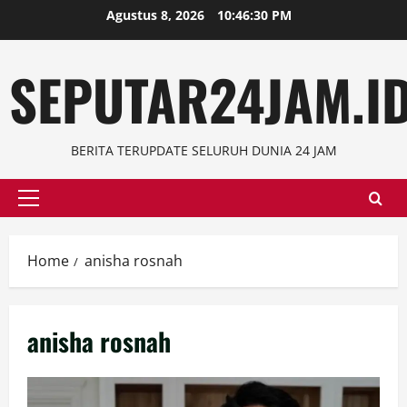
Skip
Agustus 8, 2026
10:46:31 PM
to
content
SEPUTAR24JAM.I
BERITA TERUPDATE SELURUH DUNIA 24 JAM
Primary
Menu
Home
anisha rosnah
anisha rosnah